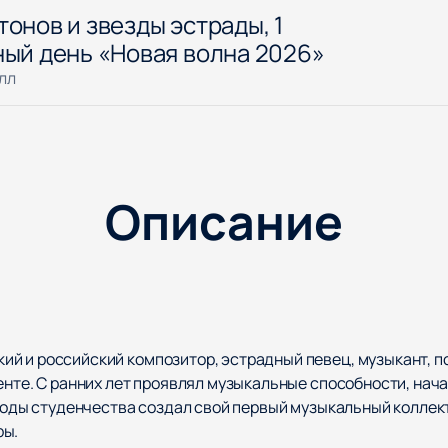
онов и звезды эстрады, 1
ный день «Новая волна 2026»
лл
Описание
 и российский композитор, эстрадный певец, музыкант, поэ
енте. С ранних лет проявлял музыкальные способности, нач
 годы студенчества создал свой первый музыкальный коллек
ры.