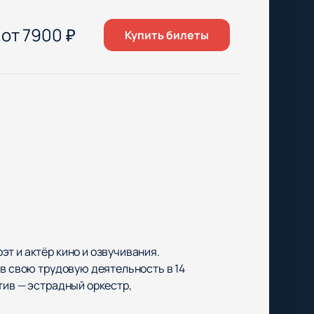
от
7900
₽
Купить билеты
т и актёр кино и озвучивания.
ав свою трудовую деятельность в 14
тив — эстрадный оркестр,