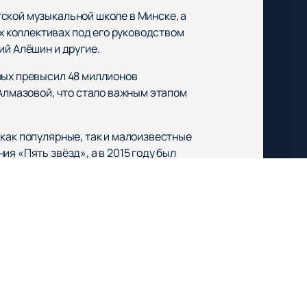
ской музыкальной школе в Минске, а
 коллективах под его руководством
ий Алёшин и другие.
рых превысил 48 миллионов
 Алмазовой, что стало важным этапом
как популярные, так и малоизвестные
я «Пять звёзд», а в 2015 году был
 В 2017 году он стал гостем
стиновой.
игорием Лепсом, что стало знаковым
 и афишу мероприятий вы также
 Российской Федерации и Чеченской