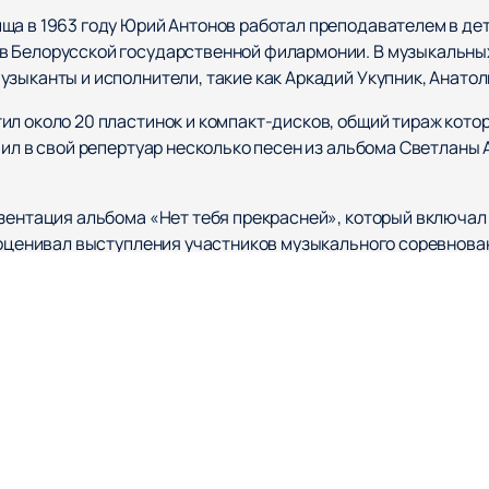
ща в 1963 году Юрий Антонов работал преподавателем в дет
в Белорусской государственной филармонии. В музыкальных
зыканты и исполнители, такие как Аркадий Укупник, Анатол
ил около 20 пластинок и компакт-дисков, общий тираж кото
чил в свой репертуар несколько песен из альбома Светланы
зентация альбома «Нет тебя прекрасней», который включал 
 оценивал выступления участников музыкального соревновани
ая сцена», где выступил с Григорием Лепсом.
метил 70-летний юбилей, отказавшись от пышных празднеств.
ово», а в 2018 году — программы «Мой герой» с Татьяной У
» состоялась премьера новой песни «Любимая» в дуэте с Гр
Антонова
можно на нашем сайте легко и быстро. Расписание
е возможность насладиться творчеством народного артиста