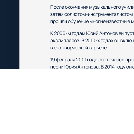
После окончания музыкального учили
затем солистом-инструменталистом 
прошли обучение многие известные му
К 2000-м годам Юрий Антонов выпуст
экземпляров. В 2010-х годах он вклю
в его творческой карьере.
19 февраля 2001 года состоялась пре
песни Юрия Антонова. В 2014 году он
приглашён в жюри телепроекта «Главн
В феврале 2015 года Юрий Антонов от
передачи Юрия Николаева «Честное сл
В 2021 году на «Золотом граммофоне
событием для поклонников артиста.
Купить билеты на концерты Юрия 
найдёте на нашем сайте. Не упустит