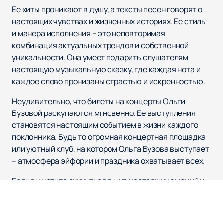
Ее хиты проникают в душу, а тексты песен говорят о
настоящих чувствах и жизненных историях. Ее стиль
и манера исполнения – это неповторимая
комбинация актуальных трендов и собственной
уникальности. Она умеет подарить слушателям
настоящую музыкальную сказку, где каждая нота и
каждое слово пронизаны страстью и искренностью.
Неудивительно, что билеты на концерты Ольги
Бузовой раскупаются мгновенно. Ее выступления
становятся настоящим событием в жизни каждого
поклонника. Будь то огромная концертная площадка
или уютный клуб, на котором Ольга Бузова выступает
– атмосфера эйфории и праздника охватывает всех.
Если вы хотите окунуться в мир настоящих эмоций и
сопереживать чужим искренним чувствам, не
упустите возможность посетить мероприятие, в
котором участвует Певица Ольга Бузова. Вы не