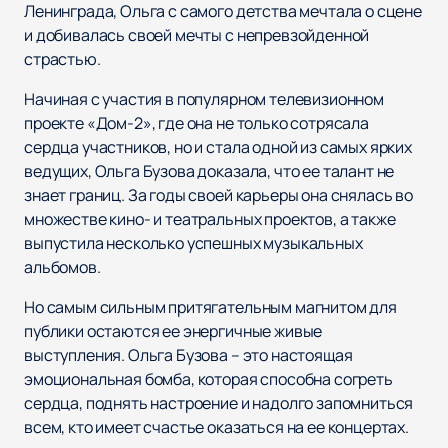
Ленинграда, Ольга с самого детства мечтала о сцене
и добивалась своей мечты с непревзойденной
страстью.
Начиная с участия в популярном телевизионном
проекте «Дом-2», где она не только сотрясала
сердца участников, но и стала одной из самых ярких
ведущих, Ольга Бузова доказала, что ее талант не
знает границ. За годы своей карьеры она снялась во
множестве кино- и театральных проектов, а также
выпустила несколько успешных музыкальных
альбомов.
Но самым сильным притягательным магнитом для
публики остаются ее энергичные живые
выступления. Ольга Бузова – это настоящая
эмоциональная бомба, которая способна согреть
сердца, поднять настроение и надолго запомниться
всем, кто имеет счастье оказаться на ее концертах.