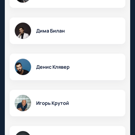
Дима Билан
Денис Клявер
Игорь Крутой