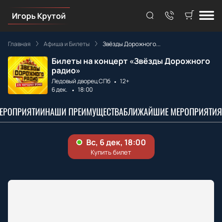
Игорь Крутой
Главная
Афиша и Билеты
Звёзды Дорожного...
Билеты на концерт «Звёзды Дорожного
радио»
Ледовый дворец СПб
12+
6 дек.
18:00
МЕРОПРИЯТИИ
НАШИ ПРЕИМУЩЕСТВА
БЛИЖАЙШИЕ МЕРОПРИЯТИЯ