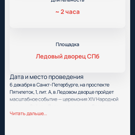
~
2 часа
Площадка
Ледовый дворец СПб
Дата и место проведения
6 декабря в Санкт-Петербурге, на проспекте
Пятилеток, 1, лит. А, в Ледовом дворце пройдет
масштабное событие — церемония XIV Народной
премии «Звёзды Дорожного радио». Этот вечер
Читать дальше...
станет ярким моментом для всех поклонников
музыки города.