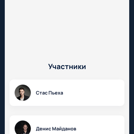
Участники
Стас Пьеха
Денис Майданов