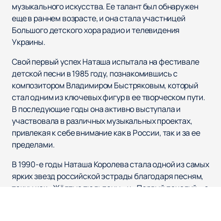
музыкального искусства. Ее талант был обнаружен
еще в раннем возрасте, и она стала участницей
Большого детского хора радио и телевидения
Украины.
Свой первый успех Наташа испытала на фестивале
детской песни в 1985 году, познакомившись с
композитором Владимиром Быстряковым, который
стал одним из ключевых фигур в ее творческом пути.
В последующие годы она активно выступала и
участвовала в различных музыкальных проектах,
привлекая к себе внимание как в России, так и за ее
пределами.
В 1990-е годы Наташа Королева стала одной из самых
ярких звезд российской эстрады благодаря песням,
таким как «Жёлтые тюльпаны» и «Первый поцелуй», а
также благодаря видеоклипам, которые широко
транслировались по телевидению. Ее творчество