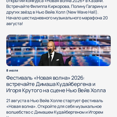
открытии конкурса «Новая волна 2026» в Казани.
Встречайте Филиппа Киркорова, Полину Гагарину и
других звёзд в Нью Вейв Холл (New Wave Hall).
Начало шестидневного музыкального марафона 20
августа!
8 июля
Фестиваль «Новая волна» 2026:
встречайте Димаша Кудайбергена и
Игоря Крутого на сцене Нью Вейв Холла
21 августа в Нью Вейв Холле стартует фестиваль
«Новая волна». Откройте для себя музыкальное
волшебство с Димашем Кудайбергеном и Игорем