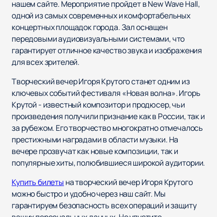
нашем сайте. Мероприятие пройдет в New Wave Hall,
одной из самых современных и комфортабельных
концертных площадок города. Зал оснащен
передовыми аудиовизуальными системами, что
гарантирует отличное качество звука и изображения
для всех зрителей.
Творческий вечер Игоря Крутого станет одним из
ключевых событий фестиваля «Новая волна». Игорь
Крутой - известный композитор и продюсер, чьи
произведения получили признание как в России, так и
за рубежом. Его творчество многократно отмечалось
престижными наградами в области музыки. На
вечере прозвучат как новые композиции, так и
популярные хиты, полюбившиеся широкой аудитории.
Купить билеты
на творческий вечер Игоря Крутого
можно быстро и удобно через наш сайт. Мы
гарантируем безопасность всех операций и защиту